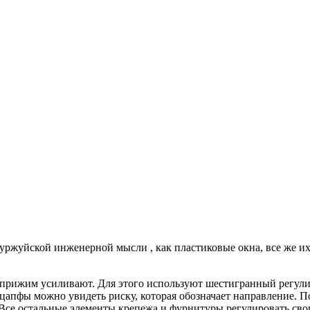
уржуйской инженерной мысли , как пластиковые окна, все же их
а прижим усиливают. Для этого используют шестигранный регул
цапфы можно увидеть риску, которая обозначает направление. 
Все остальные элементы крепежа и фурнитуры регулировать сво