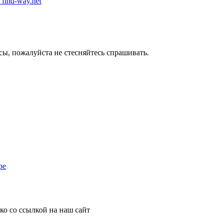
 find-way.net
сы, пожалуйста не стесняйтесь спрашивать.
ре
о со ссылкой на наш сайт