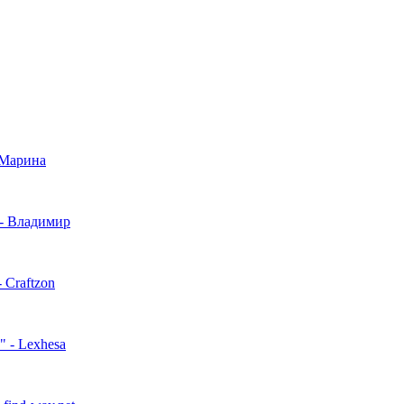
 Марина
- Владимир
 Craftzon
"
- Lexhesa