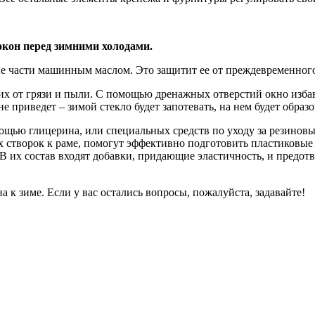
окон перед зимними холодами.
е части машинным маслом. Это защитит ее от преждевременного 
х от грязи и пыли. С помощью дренажных отверстий окно избавл
е приведет – зимой стекло будет запотевать, на нем будет образ
мощью глицерина, или специальных средств по уходу за резино
створок к раме, помогут эффективно подготовить пластиковые 
 В их состав входят добавки, придающие эластичность, и пред
а к зиме. Если у вас остались вопросы, пожалуйста, задавайте!